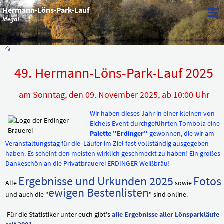
≡
Hermann-Löns-Park-Lauf
Mega!
49. Hermann-Löns-Park-Lauf 2025
am Sonntag, den 09. November 2025, ab 10:00 Uhr
Wir haben dieses Jahr in einer kleinen von
Eichels Event durchgeführten Tombola eine
Palette "Erdinger"
gewonnen, die wir am
Veranstaltungstag für die Läufer im Ziel fast vollständig ausgegeben
haben. Es scheint den meisten wirklich geschmeckt zu haben! Ein großes
Dankeschön an die Privatbrauerei ERDINGER Weißbräu!
Ergebnisse und Urkunden 2025
Fotos
Alle
sowie
ewigen Bestenlisten
und auch die "
" sind online.
Für die Statistiker unter euch gibt's
alle Ergebnisse aller Lönsparkläufe