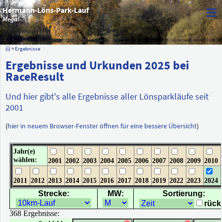
≡
Hermann-Löns-Park-Lauf
Mega!
>
Ergebnisse
Ergebnisse und Urkunden 2025 bei
RaceResult
Und hier gibt's alle Ergebnisse aller Lönsparkläufe seit
2001
(
hier in neuem Browser-Fenster öffnen für eine bessere Übersicht
)